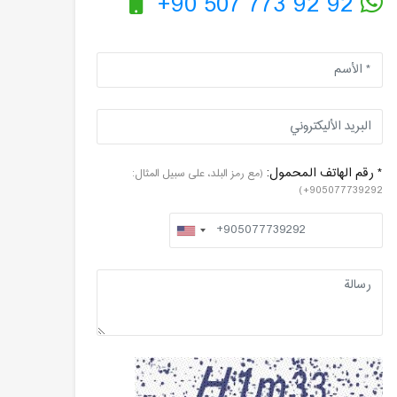
+90 507 773 92 92
* رقم الهاتف المحمول:
(مع رمز البلد، على سبيل المثال:
905077739292+)