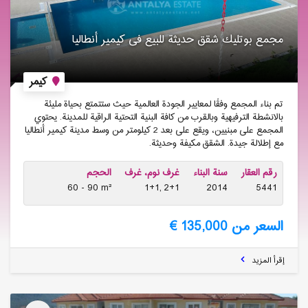
مجمع بوتلیك شقق حدیثة للبیع فی كیمیر أنطالیا
كيمر
تم بناء المجمع وفقًا لمعايير الجودة العالمية حيث ستتمتع بحياة مليئة
بالانشطة الترفيهية وبالقرب من كافة البنية التحتية الراقية للمدينة. يحتوي
المجمع على مبنيين، ويقع على بعد 2 كيلومتر من وسط مدينة كيمير أنطاليا
مع إطلالة جيدة. الشقق مكيفة وحديثة.
رقم العقار
سنة البناء
غرف نوم، غرف
الحجم
60 - 90 m²
1+1, 2+1
2014
5441
السعر من 135,000 €
إقرأ المزيد