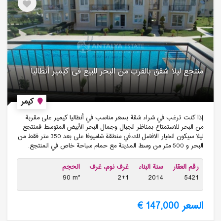
منتجع لیلا شقق بالقرب من البحر للبیع فی كیمیر أنطالیا
كيمر
إذا كنت ترغب في شراء شقة بسعر مناسب في أنطاليا كيمير على مقربة
من البحر للاستمتاع بمناظر الجبال وجمال البحر الأبيض المتوسط فمنتجع
ليلا سيكون الخيار الافضل لك.في منطقة شاميوفا على بعد 350 متر فقط من
البحر و 500 متر من وسط المدينة مع حمام سباحة خاص في المنتجع.
رقم العقار
سنة البناء
غرف نوم، غرف
الحجم
90 m²
2+1
2014
5421
السعر 147,000 €