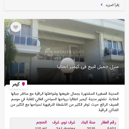
إقرأ المزيد
منزل جمیل للبیع فی كیمیر انطالیا
كيمر
المدينة الصغيرة المشتهرة بجمال طبيعتها وشواطئها الراقية مع مناظر جبالها
الخلابة. تشتهر مدينة كيمير انطاليا برواجها السياحي العالي للغاية في موسم
الصيف الرائع حيث توفر الكثير من الانشطة الترفيهية لسياحها مع الكثير من
الاماكن الراقية.
رقم العقار
سنة البناء
غرف نوم، غرف
الحجم