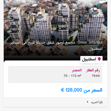
Ömür İstanbul, مجمع اومور شقق حدیثة للبیع فی اسینلیر
اسطنبول
اسطنبول
رقم العقار
الحجم
70 - 172 m²
7640
السعر من 126,000 €
إقرأ المزيد