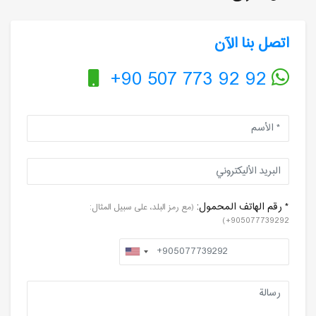
اتصل بنا الآن
+90 507 773 92 92
* رقم الهاتف المحمول:
(مع رمز البلد، على سبيل المثال:
905077739292+)