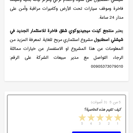
فاخرة وموقف سيارات تحت الأرض وكاميرات مراقبة وأمن على
مدار 24 ساعة.
يعتبر
منتجع كينت ميجيديوكوي شقق فاخرة للاستثمار الجديد في
شيشلي اسطنبول
مشروع استثماري مربح للغاية. لمعرفة المزيد من
المعلومات عن هذا المشروع او الاستفسار عن خيارات مماثلة
الرجاء التواصل مع مدير مبيعات الشركة على الرقم:
00905373079010
5 من 5 (3 أصوات)
كيف تقيم هذه الخاصية؟
5 stars
4 stars
3 stars
2 stars
1 star
5
4
3
2
1