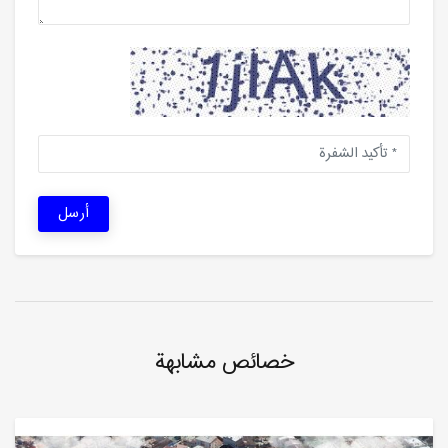
أرسل
خصائص مشابهة