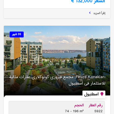
السعر 132,000 €
إقرأ المزيد
36 شهر
Firuze Konakları, مجمع فیروزی كونوكلاری عقارات مثالیة
للاستثمار فی اسطنبول
اسطنبول
رقم العقار
الحجم
74 - 196 m²
5922