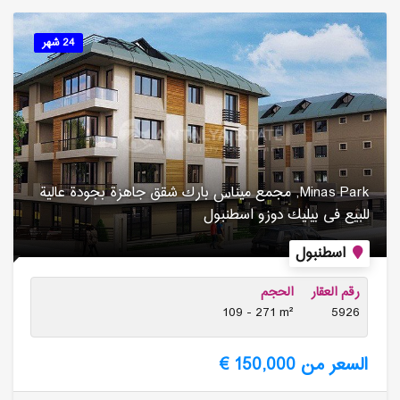
24 شهر
Minas Park, مجمع میناس بارك شقق جاهزة بجودة عالیة
للبیع فی بیلیك دوزو اسطنبول
اسطنبول
رقم العقار
الحجم
109 - 271 m²
5926
السعر من 150,000 €