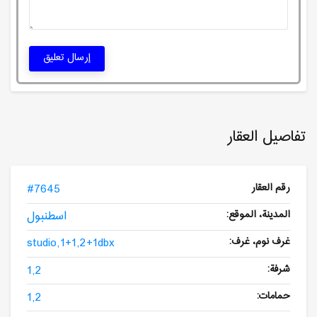
إرسال تعليق
تفاصيل العقار
رقم العقار
#7645
المدينة، الموقع:
اسطنبول
غرف نوم، غرف:
studio,1+1,2+1dbx
شرفة:
1,2
حمامات:
1,2