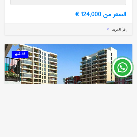
السعر من 124,000 €
إقرأ المزيد
48 شهر
Aydos Country, مجمع أیدوس كنتری عقارات عائلیة فی
الجزء المرموق من الجانب الآسیوی للبیع فی اسطنبول
اسطنبول