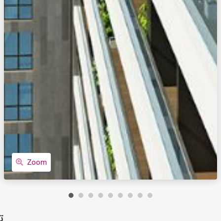
Zoom
ت