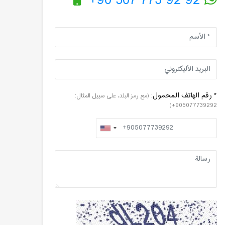
+90 507 773 92 92
* رقم الهاتف المحمول:
(مع رمز البلد، على سبيل المثال:
905077739292+)