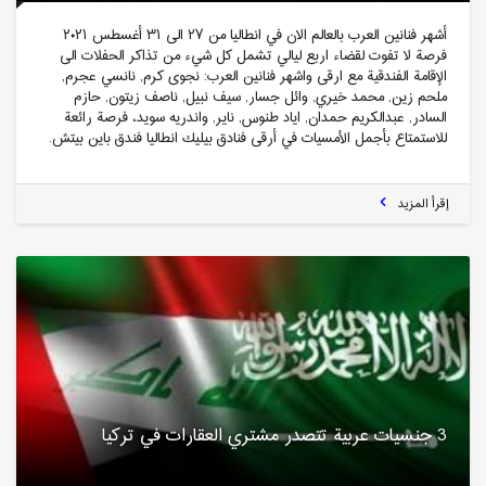
أشهر فنانين العرب بالعالم الان في انطاليا من ٢٧ الى ٣١ أغسطس ٢٠٢١
فرصة لا تفوت لقضاء اربع ليالي تشمل كل شيء من تذاكر الحفلات الى
الإقامة الفندقية مع ارقى واشهر فنانين العرب: نجوى كرم, نانسي عجرم,
ملحم زين, محمد خيري, وائل جسار, سيف نبيل, ناصف زيتون, حازم
السادر, عبدالكريم حمدان, اياد طنوس, ناير, واندريه سويد، فرصة رائعة
للاستمتاع بأجمل الأمسيات في أرقى فنادق بيليك انطاليا فندق باين بيتش.
إقرأ المزيد
3 جنسيات عربية تتصدر مشتري العقارات في تركيا