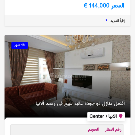
السعر 144,000 €
إقرأ المزيد
18 شهر
أفضل منازل ذو جودة عالیة للبیع فی وسط ألانیا
الانيا / Center
رقم العقار
الحجم