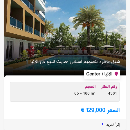
شقق فاخرة بتصمیم اسبانی حدیث للبیع فی الانیا
الانيا / Center
رقم العقار
الحجم
65 - 160 m²
4361
السعر 129,000 €
إقرأ المزيد