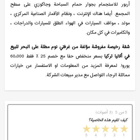
أربور للاستجمام بجوار حمام السباحة وجاكوزي على سطح
المجمع. أيضا هناك الإنترنت ، ونظام الأقمار الصناعية المركزي ،
مولد ، مواقف السيارات في الهواء الطلق للسيارات والدراجات ،
والكاميرات في كل مكان.
شقة رخيصة مفروشة مؤلفة من غرفتي نوم مطلة على البحر للبيع
في ألانيا تركيا
بسعر منخفض حقا مع خصم 25 ٪ فقط 60،000
يورو!. لمعرفة المزيد من المعلومات او الاستفسار عن خيارات
مماثلة الرجاء التواصل مع مدير مبيعات الشركة.
5 من 5 (3 أصوات)
كيف تقيم هذه الخاصية؟
5 stars
4 stars
3 stars
2 stars
1 star
5
4
3
2
1