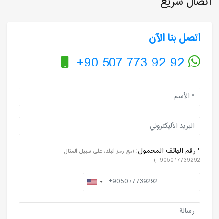
اتصال سريع
اتصل بنا الآن
+90 507 773 92 92
* رقم الهاتف المحمول:
(مع رمز البلد، على سبيل المثال:
905077739292+)