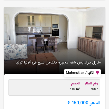
منازل بارادایس شقة مجهزة بالكامل للبیع فی ألانیا تركیا
الانيا / Mahmutlar
رقم العقار
الحجم
110 m²
7007
السعر 150,000 €