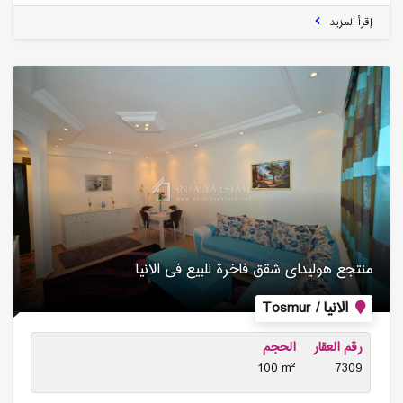
إقرأ المزيد
منتجع هولیدای شقق فاخرة للبیع فی الانیا
الانيا / Tosmur
رقم العقار
الحجم
100 m²
7309