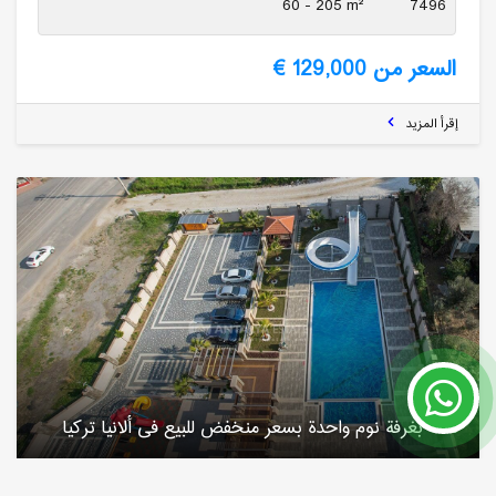
60 - 205 m²
7496
السعر من 129,000 €
إقرأ المزيد
شقة بغرفة نوم واحدة بسعر منخفض للبیع فی ألانیا تركیا
الانيا / Mahmutlar