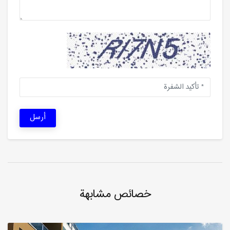
أرسل
خصائص مشابهة