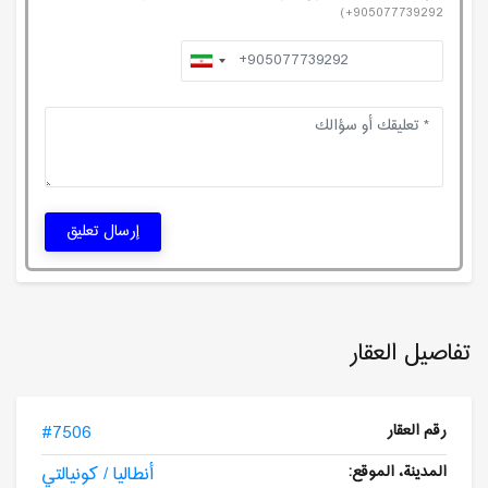
905077739292+)
إرسال تعليق
تفاصيل العقار
رقم العقار
#7506
المدينة، الموقع:
أنطاليا / كونيالتي