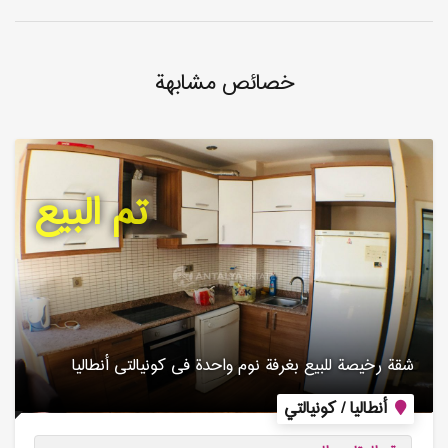
خصائص مشابهة
تم البيع
شقة رخیصة للبیع بغرفة نوم واحدة فی كونیالتی أنطالیا
أنطاليا / كونيالتي