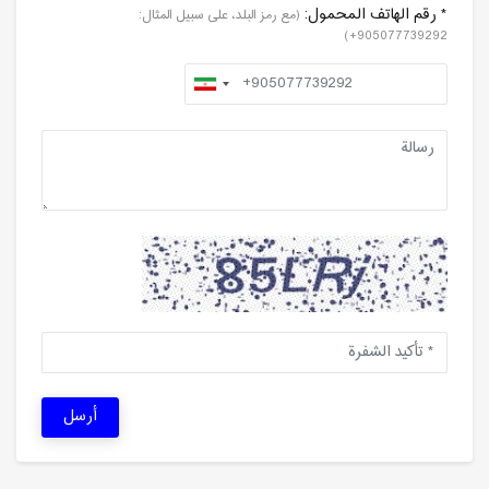
* رقم الهاتف المحمول:
(مع رمز البلد، على سبيل المثال:
905077739292+)
أرسل