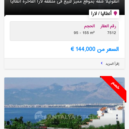
انطونیلا شقة بموقع ممیز للبیع فی منطقة لارا الفاخرة انطالیا
أنطاليا / لارا
رقم العقار
الحجم
95 - 155 m²
7512
السعر من 144,000 €
إقرأ المزيد
خصم