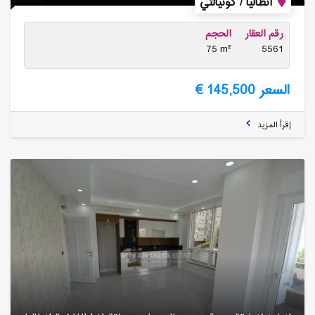
أنطاليا / كونيالتي
رقم العقار
الحجم
75 m²
5561
السعر 145,500 €
إقرأ المزيد