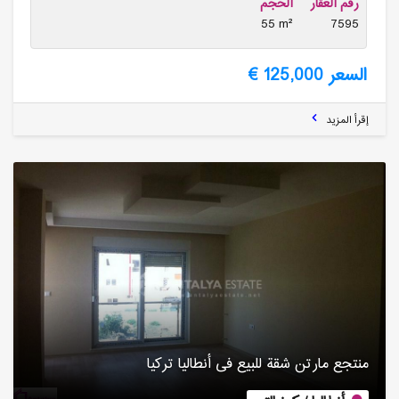
رقم العقار
الحجم
55 m²
7595
السعر 125,000 €
إقرأ المزيد
منتجع مارتن شقة للبیع فی أنطالیا تركیا