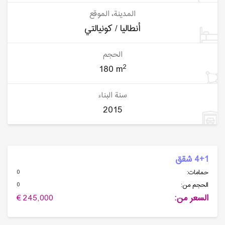
المدينة، الموقع
أنطاليا / كونيالتي
الحجم
2
180 m
سنة البناء
2015
4+1 شقق
0
حمامات:
0
الحجم من:
السعر من:
245,000 €