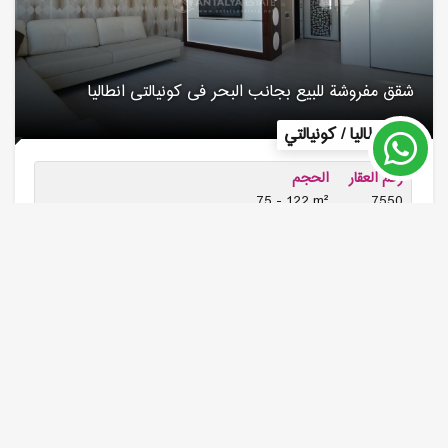
شقق مفروشة للبیع بجانب البحر فی كونیالتی انطالیا
أنطاليا / كونيالتي
رقم العقار
الحجم
75 - 122 m²
7550
السعر من 120,000 €
إقرأ المزيد
تم البيع