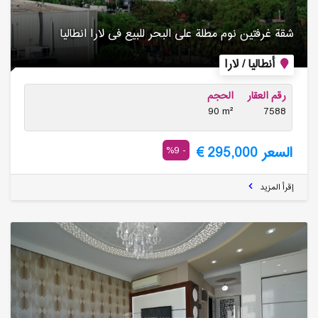
شقة غرفتین نوم مطلة على البحر للبیع فی لارا انطالیا
أنطاليا / لارا
رقم العقار
الحجم
90 m²
7588
السعر 295,000 €
- 9%
إقرأ المزيد