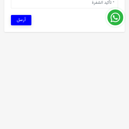
أرسل
خصائص مشابهة
120 شهر