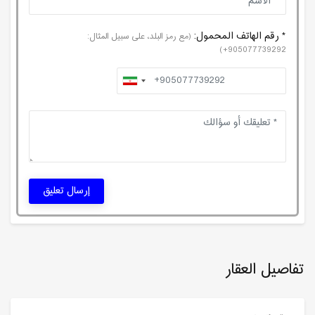
* رقم الهاتف المحمول:
(مع رمز البلد، على سبيل المثال:
905077739292+)
إرسال تعليق
تفاصيل العقار