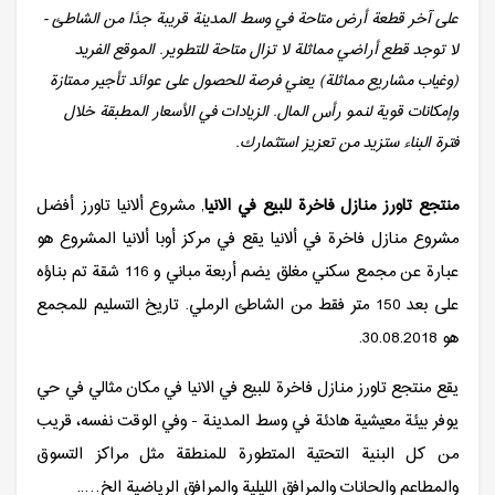
على آخر قطعة أرض متاحة في وسط المدينة قريبة جدًا من الشاطئ -
لا توجد قطع أراضي مماثلة لا تزال متاحة للتطوير. الموقع الفريد
(وغياب مشاريع مماثلة) يعني فرصة للحصول على عوائد تأجير ممتازة
وإمكانات قوية لنمو رأس المال. الزيادات في الأسعار المطبقة خلال
فترة البناء ستزيد من تعزيز استثمارك.
منتجع تاورز منازل فاخرة للبيع في الانيا
, مشروع ألانيا تاورز أفضل
مشروع منازل فاخرة في ألانيا يقع في مركز أوبا ألانيا المشروع هو
عبارة عن مجمع سكني مغلق يضم أربعة مباني و 116 شقة تم بناؤه
على بعد 150 متر فقط من الشاطئ الرملي. تاريخ التسليم للمجمع
هو 30.08.2018.
يقع منتجع تاورز منازل فاخرة للبيع في الانيا في مكان مثالي في حي
يوفر بيئة معيشية هادئة في وسط المدينة - وفي الوقت نفسه، قريب
من كل البنية التحتية المتطورة للمنطقة مثل مراكز التسوق
والمطاعم والحانات والمرافق الليلية والمرافق الرياضية الخ…..