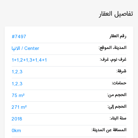
تفاصيل العقار
رقم العقار
#7497
المدينة، الموقع:
الانيا / Center
غرف نوم، غرف:
1+1,2+1,3+1,4+1
شرفة:
1,2,3
حمامات:
1,2,3
الحجم من:
75 m²
الحجم إلى:
271 m²
سنة البناء:
2018
المسافة عن المدينة:
0km