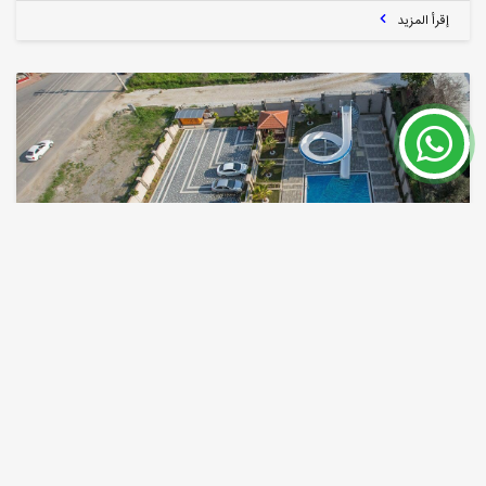
إقرأ المزيد
شقة بغرفة نوم واحدة بسعر منخفض للبیع فی ألانیا تركیا
الانيا / Mahmutlar
رقم العقار
الحجم
67 m²
7607