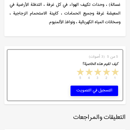
غسالة) ، وحدات تكييف الهواء في كل غرفة ، التدفئة الأرضية في
المعيشة غرفة وجميع الحمامات ، كابينة الاستحمام الزجاجية ،
وسخانات المياه الكهربائية ، ونوافذ الألمنيوم.
5 من 5 (3 أصوات)
كيف تقيم هذه الخاصية؟
5 stars
4 stars
3 stars
2 stars
1 star
5
4
3
2
1
التسجيل في التصويت
التعليقات والمراجعات