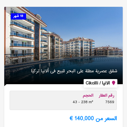
18 شهر
شقق عصریة مطلة على البحر للبیع فی ألانیا تركیا
الانيا / Cikcilli
رقم العقار
الحجم
43 - 238 m²
7569
السعر من 140,000 €