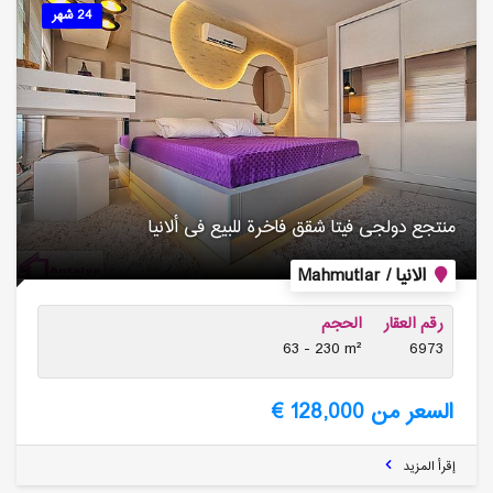
24 شهر
منتجع دولجی فیتا شقق فاخرة للبیع فی ألانیا
الانيا / Mahmutlar
رقم العقار
الحجم
63 - 230 m²
6973
السعر من 128,000 €
إقرأ المزيد