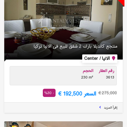
منتجع كاندیلا بارك 2 شقق للبیع فی الانیا تركیا
الانيا / Center
رقم العقار
الحجم
230 m²
3613
السعر 192,500 €
- 30%
275,000 €
إقرأ المزيد