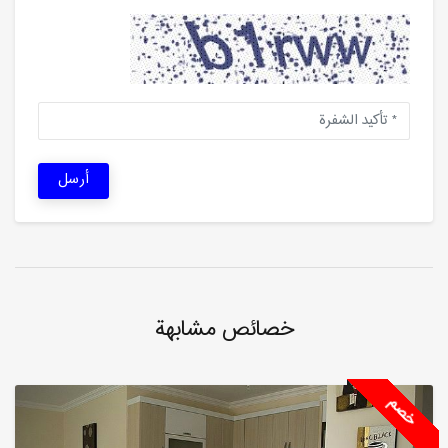
أرسل
خصائص مشابهة
خصم