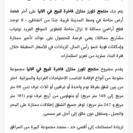
يتم بناء
منتجع تاورز منازل فاخرة للبيع في الانيا
على آخر قطعة
أرض متاحة في وسط المدينة قريبة جدًا من الشاطئ - لا توجد
قطع أراضي مماثلة لا تزال متاحة للتطوير. الموقع الفريد (وغياب
مشاريع مماثلة) يعني فرصة للحصول على عوائد تأجير ممتازة
وإمكانات قوية لنمو رأس المال. الزيادات في الأسعار المطبقة خلال
فترة البناء ستزيد من تعزيز استثمارك.
يقدم مشروع
منتجع تاورز منازل فاخرة للبيع في الانيا
مجموعة
متنوعة من أنواع الإقامة لتناسب الاحتياجات الفردية والميزانية. اختر
من بين شقق بغرفة نوم واحدة أو غرفتين أو ثلاث غرف (من 68 متر
مربع إلى 148 متر مربع) أو بنتهاوس من أربع غرف نوم (181 متر
مربع و 247 متر مربع). توفر جميع الشقق إطلالات ممتازة على البحر
والجبل ، وستظل دون عائق إلى أجل غير مسمى.
لزيادة استمتاعك إلى أقصى حد ، ستجد مجموعة كبيرة من المرافق